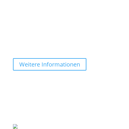
Konkurrenzanalyse gewährleisten, dass ihr Geschäft
in den lokalen Suchergebnissen leichter gefunden
wird und somit mehr potenzielle Kunden anzieht.
Selbstverständlich passen wir unser Leistungspaket
individuell an Ihre Bedürfnisse an.
199 €
Weitere Informationen