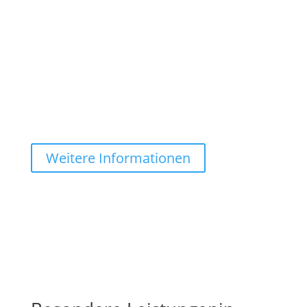
Implementierung von Firewall und Security
Scanner
Selbstverständlich passen wir unser Leistungspaket
individuell an Ihre Bedürfnisse an.
1999 €
Weitere Informationen